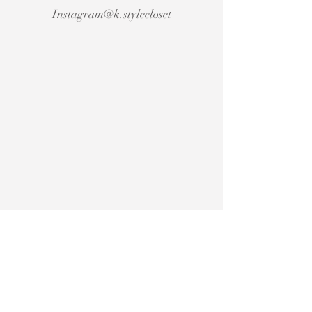
Instagram@k.stylecloset
© 2024 por Graciele Barros​.